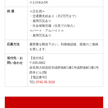
※土日休みOK
待 遇
≪正社員≫
・交通費支給あり（月2万円まで）
・雇用労災あり
・社会保険完備（任意での加入）
≪パート・アルバイト≫
・雇用労災あり
応募方法
履歴書を郵送下さい。到着確認後、面接のご連絡
を致します。
送付先・お
【送付先】
問い合わせ
〒635-0062
奈良県大和高田市礒野南町1番1号礒野南町1番1号
西本ビル2階
【電話番号】
TEL:
0742-35-3119