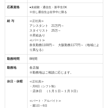
応募資格
●未経験・通信生・新卒生OK
※但し通信生は在学中に限る
給 与
≪正社員≫
アシスタント 21万円～
スタイリスト 25万～
※昇給あり
≪パート≫
奈良勤務1100円～ 大阪勤務1177円～（地域によ
り異なる）
勤務時間
8時間
勤務地
各店舗
※勤務地はご相談に応じます。
休日・休暇
≪正社員≫
・月8日（シフト制）
・店休日 （１月１日～１月３日）
≪パート・アルバイト≫
・週1日～6日