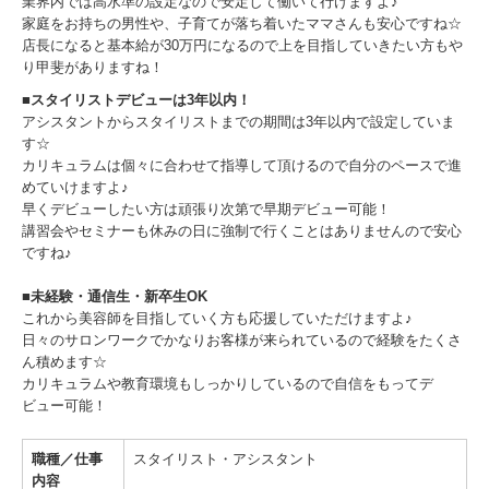
業界内では高水準の設定なので安定して働いて行けますよ♪
家庭をお持ちの男性や、子育てが落ち着いたママさんも安心ですね☆
店長になると基本給が30万円になるので上を目指していきたい方もや
り甲斐がありますね！
■スタイリストデビューは3年以内！
アシスタントからスタイリストまでの期間は3年以内で設定していま
す☆
カリキュラムは個々に合わせて指導して頂けるので自分のペースで進
めていけますよ♪
早くデビューしたい方は頑張り次第で早期デビュー可能！
講習会やセミナーも休みの日に強制で行くことはありませんので安心
ですね♪
■未経験・通信生・新卒生OK
これから美容師を目指していく方も応援していただけますよ♪
日々のサロンワークでかなりお客様が来られているので経験をたくさ
ん積めます☆
カリキュラムや教育環境もしっかりしているので自信をもってデ
ビュー可能！
職種／仕事
スタイリスト・アシスタント
内容