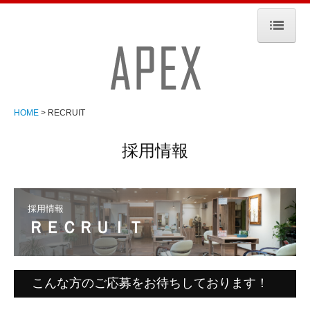
HOME
Parm town
HOME
RECRUIT
menu
ann・ann
採用情報
menu
MAHALO
採用情報
ＲＥＣＲＵＩＴ
ITEM
menu
こんな方のご応募をお待ちしております！
RECRUIT